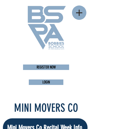
REGISTER NOW
LOGIN
MINI MOVERS CO
Mini Movers Co Recital Week Info